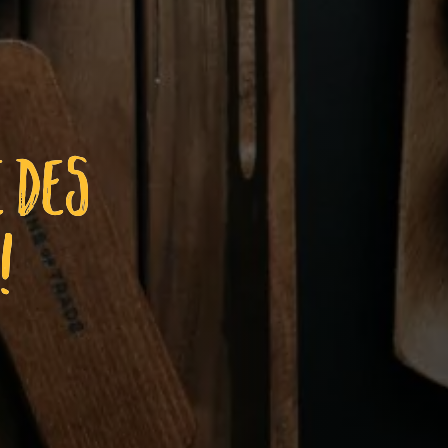
É DES
!