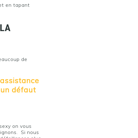
et en tapant
 LA
?
beaucoup de
assistance
 un défaut
 sexy on vous
oignons. Si nous