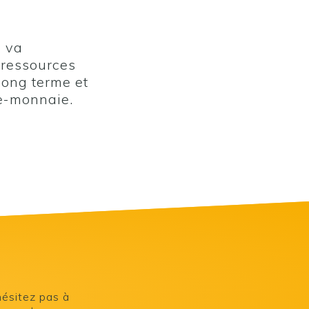
n va
e ressources
 long terme et
te-monnaie.
hésitez pas à