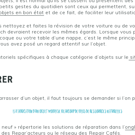
bjets, il est normal qu’ils se cassent ou présentent des 
petits gestes du quotidien sont ceux qui permettent, sur
 objets en bon état
et de ce fait, de faciliter leur utilisati
nettoyez et faites la révision de votre voiture ou de vo
ech devraient recevoir les mêmes égards. Lorsque vous 
coque ou votre table d’une nappe, c’est le même princip
ous avez posé un regard attentif sur l’objet.
toriels spécifiques à chaque catégorie d’objets sur le
si
RER
rasser d’un objet, il faut toujours se demander si l’on 
LA FABRICATION D’UN OBJET MOBILISE BEAUCOUP DE KILOS DE RESSOURCES NATURELLES
 neuf » répertorie les solutions de réparation dans l’
ongl
u des
Repar’acteurs
ou le réseau des
Repair Cafés
.