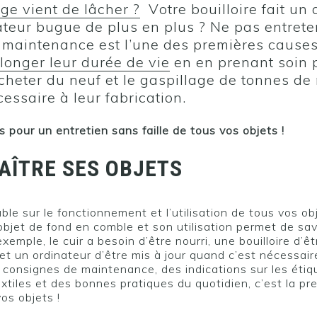
nge vient de lâcher ?
Votre bouilloire fait un 
ateur bugue de plus en plus ? Ne pas entreten
a maintenance est l’une des premières cause
longer leur durée de vie
en en prenant soin 
acheter du neuf et le gaspillage de tonnes de
essaire à leur fabrication.
s pour un entretien sans faille de tous vos objets !
AÎTRE SES OBJETS
ble sur le fonctionnement et l’utilisation de tous vos ob
objet de fond en comble et son utilisation permet de s
 exemple, le cuir a besoin d’être nourri, une bouilloire d’ê
t un ordinateur d’être mis à jour quand c’est nécessair
 consignes de maintenance, des indications sur les étiq
extiles et des bonnes pratiques du quotidien, c’est la p
vos objets !