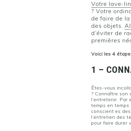
Votre lave-li
? Votre ordin
de faire de l
des objets.
Al
d’éviter de r
premières néc
Voici les 4 étape
1 – CONN
Êtes-vous incolla
? Connaître son 
l’entretenir. Par
temps en temps e
conscient·es des
l’entretien des t
pour faire durer 