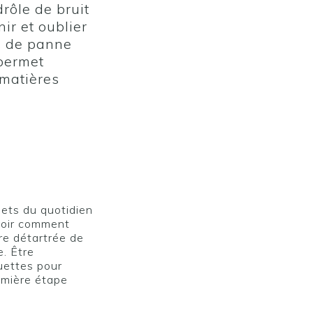
drôle de bruit
ir et oublier
s de panne
permet
 matières
jets du quotidien
avoir comment
tre détartrée de
e. Être
uettes pour
remière étape