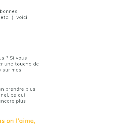
t bonnes
etc…), voici
us ? Si vous
ter une touche de
s sur mes
en prendre plus
nel, ce qui
encore plus
s on l’aime,