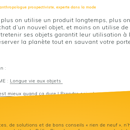
 anthropologue prospectiviste, experte dans la mode
: plus on utilise un produit longtemps, plus o
chat d’un nouvel objet, et moins on utilise d
tretenir ses objets garantit leur utilisation à
server la planète tout en sauvant votre por
in :
ME :
Longue vie aux objets
’est mieux quand ça dure ! Prendre soin de ses objets
.
es, de solutions et de bons conseils « rien de neuf », n’