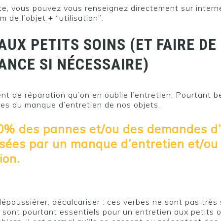
vite, vous pouvez vous renseignez directement sur intern
 de l’objet + “utilisation”.
AUX PETITS SOINS (ET FAIRE DE
NCE SI NÉCESSAIRE)
PRÊT•E À REJOINDRE LE DÉFI 
ent de réparation qu’on en oublie l’entretien. Pourtant 
es du manque d’entretien de nos objets.
0% des pannes et/ou des demandes d’
sées par un manque d’entretien et/ou
ion.
dépoussiérer, décalcariser : ces verbes ne sont pas très
s sont pourtant essentiels pour un entretien aux petits 