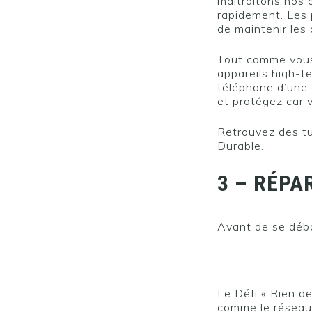
maltraitons nos o
rapidement. Les 
de
maintenir les
Tout comme vous 
appareils high-t
téléphone d’une 
et protégez car v
Retrouvez des tu
Durable
.
3 – RÉPA
Avant de se débar
Le Défi « Rien de
comme le résea