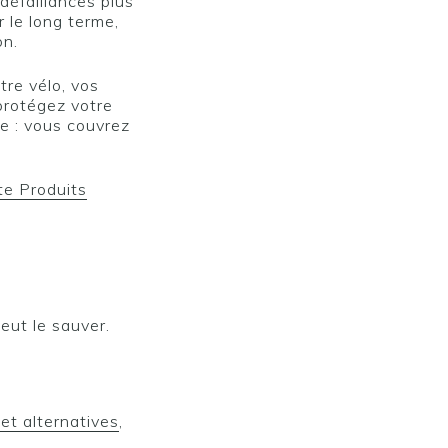
défaillances plus
 le long terme,
on.
tre vélo, vos
protégez votre
e : vous couvrez
te Produits
peut le sauver.
et alternatives
,