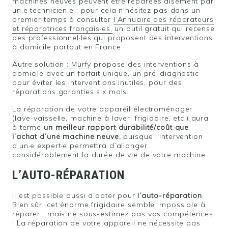
machines neuves peuvent être réparées aisément par
un.e technicien.e : pour cela n’hésitez pas dans un
premier temps à consulter
l’Annuaire des réparateurs
et réparatrices français
·
es,
un outil gratuit qui recense
des professionnel·les qui proposent des interventions
à domicile partout en France.
Autre solution
: Murfy
propose des interventions à
domicile avec un forfait unique, un pré-diagnostic
pour éviter les interventions inutiles, pour des
réparations garanties six mois.
La réparation de votre appareil électroménager
(lave-vaisselle, machine à laver, frigidaire, etc.) aura
à terme
un meilleur rapport durabilité/coût que
l’achat d’une machine neuve,
puisque l’intervention
d’un·e expert·e permettra d’allonger
considérablement la durée de vie de votre machine.
L’AUTO-RÉPARATION
Il est possible aussi d’opter pour l
’auto-réparation
.
Bien sûr, cet énorme frigidaire semble impossible à
réparer : mais ne sous-estimez pas vos compétences
! La réparation de votre appareil ne nécessite pas