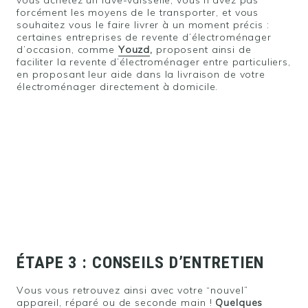
vous achetez un lave-vaisselle, vous n’avez pas
PRÊT•E À REJOINDRE LE DÉFI ?
forcément les moyens de le transporter, et vous
souhaitez vous le faire livrer à un moment précis :
certaines entreprises de revente d’électroménager
d’occasion, comme
Youzd
,
proposent ainsi de
faciliter la revente d’électroménager entre particuliers,
en proposant leur aide dans la livraison de votre
électroménager directement à domicile.
ÉTAPE 3 : CONSEILS D’ENTRETIEN
Vous vous retrouvez ainsi avec votre “nouvel”
appareil, réparé ou de seconde main !
Quelques