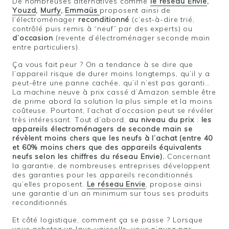
De nombreuses alternatives comme
le réseau Envie
,
Youzd
,
Murfy
,
Emmaüs
proposent ainsi de
l’électroménager
reconditionné
(c’est-à-dire trié,
contrôlé puis remis à “neuf” par des experts) ou
d’occasion
(revente d’électroménager seconde main
entre particuliers).
Ça vous fait peur ? On a tendance à se dire que
l’appareil risque de durer moins longtemps, qu’il y a
peut-être une panne cachée, qu’il n’est pas garanti…
La machine neuve à prix cassé d’Amazon semble être
de prime abord la solution la plus simple et la moins
coûteuse. Pourtant, l’achat d’occasion peut se révéler
très intéressant. Tout d’abord,
au niveau du prix
:
les
appareils électroménagers de seconde main se
révèlent moins chers que les neufs à l’achat (entre 40
et 60% moins chers que des appareils équivalents
neufs selon les chiffres du réseau Envie).
Concernant
la garantie, de nombreuses entreprises développent
des garanties pour les appareils reconditionnés
qu’elles proposent.
Le réseau Envie
, propose ainsi
une garantie d’un an minimum sur tous ses produits
reconditionnés.
Et côté logistique, comment ça se passe ? Lorsque