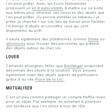
l’on peut prêter. Ainsi, les Ecolo Humanistes
proposent un
kit d’autocollants
à mettre sur sa boite
aux lettres pour informer ses voisin·es des objets que
l’on peut prêter. Ou encore installer un tableau « je
prête, je cherche » sur son lieu de travail pour faciliter
l’échange d’objets et connaître ceux qui sont
PRÊT•E À REJOINDRE LE DÉFI ?
disponibles au prêt.
Il existe également des plateformes comme
Smiile
ou
allovoisins
pour trouver des personnes qui prêtent
des objets autour de chez soi.
LOUER
Certaines enseignes, telles que
Boulanger
proposent
désormais des objets à la location. Vous pouvez
également louer des objets auprès de particuliers
grâce à au site
Place de la Loc’
.
MUTUALISER
C’est un peu comme partager un compte Netflix, mais
pour un objet. Par exemple, en achetant à plusieurs
une tondeuse que l’on utilise à tour de rôle.