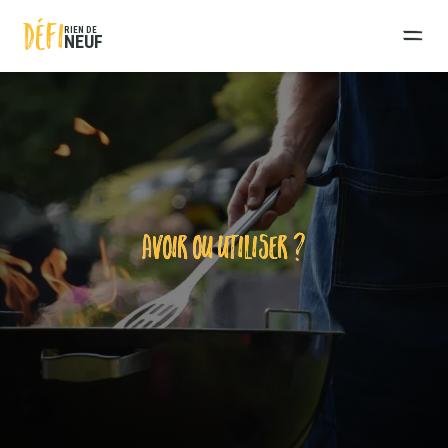
DÉFI
RIEN DE
NEUF
AVOIR OU UTILISER ?