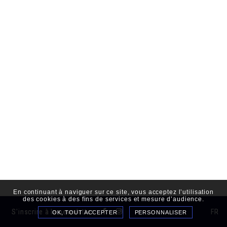
PRÊT•E À REJOINDRE LE DÉFI ?
En continuant à naviguer sur ce site, vous acceptez l’utilisation
des cookies à des fins de services et mesure d’audience.
S'inscrire à la newsletter
FR
OK, TOUT ACCEPTER
PERSONNALISER